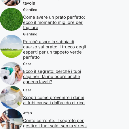
tavola
Giardino
Come avere un prato perfetto:
ecco il momento migliore per
tagliare
Giardino
Perché usare la sabbia di
quarzo sul prato: il trucco degli
esperti per un tappeto verde
perfetto
Casa
Ecco il segreto: perché i tuoi
capi neri fanno odore anche
appena lavati?
Casa
Scopri come prevenire i danni
ai tubi causati dall’acido citrico
Affari
Conto corrente: il segreto per
gestire i tuoi soldi senza stress