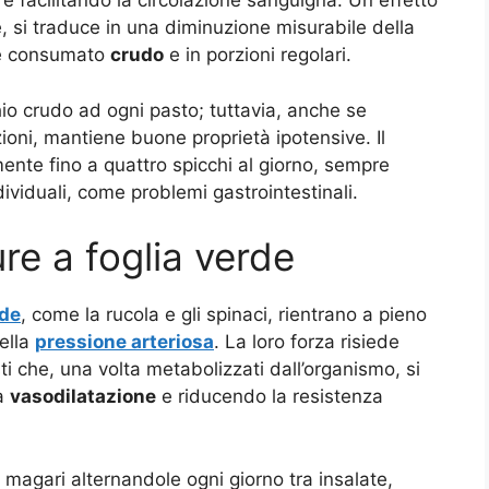
e facilitando la circolazione sanguigna. Un effetto
, si traduce in una diminuzione misurabile della
ene consumato
crudo
e in porzioni regolari.
o crudo ad ogni pasto; tuttavia, anche se
zioni, mantiene buone proprietà ipotensive. Il
te fino a quattro spicchi al giorno, sempre
dividuali, come problemi gastrointestinali
.
re a foglia verde
rde
, come la rucola e gli spinaci, rientrano a pieno
della
pressione arteriosa
. La loro forza risiede
i che, una volta metabolizzati dall’organismo, si
la
vasodilatazione
e riducendo la resistenza
agari alternandole ogni giorno tra insalate,