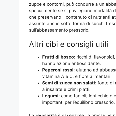
zuppe e contorni, può condurre a un abba
specialmente se si privilegiano modalità d
che preservano il contenuto di nutrienti at
assunte anche sotto forma di succhi freschi
sull’abbassamento pressorio
.
Altri cibi e consigli utili
Frutti di bosco
: ricchi di flavonoid
hanno azione antiossidante.
Peperoni rossi
: aiutano ad abbassa
vitamina A e C, e fibre alimentari
Semi di zucca non salati
: fonte di
a insalate e primi piatti
.
Legumi
: come fagioli, lenticchie e 
importanti per l’equilibrio pressorio.
La
regolarità
è essenziale: la pressione 