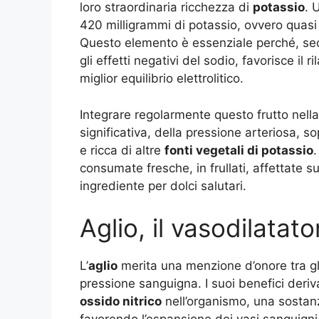
loro straordinaria ricchezza di
potassio
. 
420 milligrammi di potassio, ovvero quasi
Questo elemento è essenziale perché, seco
gli effetti negativi del sodio, favorisce il
miglior equilibrio elettrolitico.
Integrare regolarmente questo frutto nell
significativa, della pressione arteriosa, s
e ricca di altre
fonti vegetali di potassio
consumate fresche, in frullati, affettate 
ingrediente per dolci salutari
.
Aglio, il vasodilatat
L’
aglio
merita una menzione d’onore tra gli 
pressione sanguigna. I suoi benefici deri
ossido nitrico
nell’organismo, una sostan