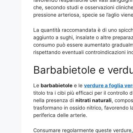
favorendo l’espansione dei vasi sanguigni 
che, secondo studi e osservazioni cliniche
pressione arteriosa, specie se l’aglio vi
La quantità raccomandata è di uno spicchi
aggiunto a sughi, insalate o altre prepara
consumo può essere aumentato gradualmen
rispettando eventuali controindicazioni in
Barbabietole e verdu
Le
barbabietole
e le
verdure a foglia ve
titolo tra i cibi più efficaci per il controllo 
nella presenza di
nitrati naturali
, compost
trasformano in ossido nitrico, favorendo 
periferica delle arterie.
Consumare regolarmente queste verdure, m